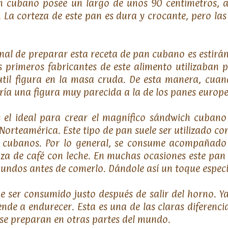
an cubano posee un largo de unos 90 centímetros, 
 La corteza de este pan es dura y crocante, pero la
nal de preparar esta receta de pan cubano es estir
s primeros fabricantes de este alimento utilizaban 
til figura en la masa cruda. De esta manera, cuan
ía una figura muy parecida a la de los panes europe
 el ideal para crear el magnífico sándwich cubano
Norteamérica. Este tipo de pan suele ser utilizado con
 cubanos. Por lo general, se consume acompañado
za de café con leche. En muchas ocasiones este pan 
gundos antes de comerlo. Dándole así un toque espec
e ser consumido justo después de salir del horno. Y
iende a endurecer. Esta es una de las claras diferenc
se preparan en otras partes del mundo.