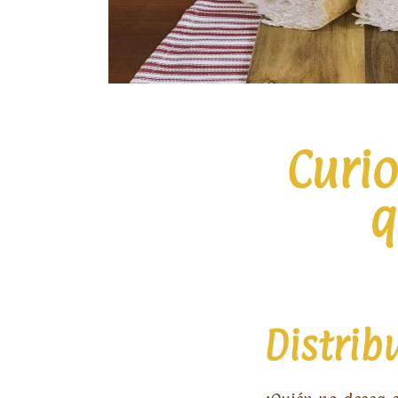
Curi
q
Distrib