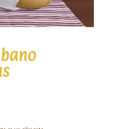
ubano
as