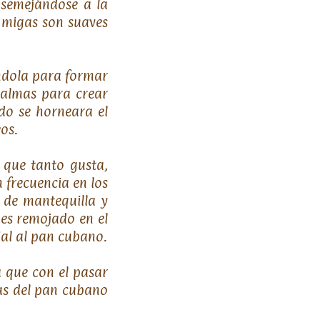
asemejándose a la
s migas son suaves
ándola para formar
palmas para crear
do se horneara el
os.
 que tanto gusta,
 frecuencia en los
 de mantequilla y
es remojado en el
ial al pan cubano.
a que con el pasar
ias del pan cubano